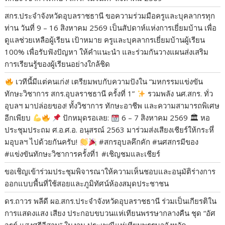
สกร.ประจำจังหวัดอุบลราชธานี ขอความร่วมมือครูและบุคลากรทุก
ท่าน วันที่ 9 – 16 สิงหาคม 2569 เป็นสัปดาห์แห่งการเยี่ยมบ้าน เพื่อ
ดูแลช่วยเหลือผู้เรียน เป้าหมาย ครูและบุคลากรเยี่ยมบ้านผู้เรียน
100% เพื่อรับฟังปัญหา ให้คำแนะนำ และร่วมกันวางแผนส่งเสริม
การเรียนรู้ของผู้เรียนอย่างใกล้ชิด
เวทีนี้มีแต่คนเก่ง! เตรียมพบกับความปังใน “มหกรรมแข่งขัน
ทักษะวิชาการ สกร.อุบลราชธานี ครั้งที่ 1”
​รวมพลัง นศ.สกร. ทั่ว
อุบลฯ มาปล่อยของ! ทั้งวิชาการ ทักษะอาชีพ และความสามารถพิเศษ
อีกเพียบ
​
ปักหมุดรอเลย:
6 – 7 สิงหาคม 2569 🏛 หอ
ประชุมประถม ศ.อ.ศ.อ. อนุสรณ์ 2563 ​มาร่วมส่งเสียงเชียร์ให้กระหึ่
มอุบลฯ ไปด้วยกันครับ!
​#สกรอุบลคึกคัก #นศสกรมีของ
#แข่งขันทักษะวิชาการครั้งที่1 #เชิญชมและเชียร์
ขอเชิญเข้าร่วมประชุมพิจารณาให้ความเห็นชอบและอนุมัติร่างการ
ออกแบบพื้นที่ใช้สอยและภูมิทัศน์ห้องสมุดประชาชน
ดร.ถาวร พลีดี ผอ.สกร.ประจำจังหวัดอุบลราชธานี ร่วมเป็นเกียรติใน
การแสดงแสง เสียง ประกอบขบวนแห่เทียนพรรษากลางคืน ชุด “อัศ