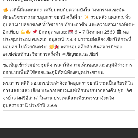
เวทีนี้มีแต่คนเก่ง! เตรียมพบกับความปังใน “มหกรรมแข่งขัน
ทักษะวิชาการ สกร.อุบลราชธานี ครั้งที่ 1”
​รวมพลัง นศ.สกร. ทั่ว
อุบลฯ มาปล่อยของ! ทั้งวิชาการ ทักษะอาชีพ และความสามารถพิเศษ
อีกเพียบ
​
ปักหมุดรอเลย:
6 – 7 สิงหาคม 2569 🏛 หอ
ประชุมประถม ศ.อ.ศ.อ. อนุสรณ์ 2563 ​มาร่วมส่งเสียงเชียร์ให้กระหึ่
มอุบลฯ ไปด้วยกันครับ!
​#สกรอุบลคึกคัก #นศสกรมีของ
#แข่งขันทักษะวิชาการครั้งที่1 #เชิญชมและเชียร์
ขอเชิญเข้าร่วมประชุมพิจารณาให้ความเห็นชอบและอนุมัติร่างการ
ออกแบบพื้นที่ใช้สอยและภูมิทัศน์ห้องสมุดประชาชน
ดร.ถาวร พลีดี ผอ.สกร.ประจำจังหวัดอุบลราชธานี ร่วมเป็นเกียรติใน
การแสดงแสง เสียง ประกอบขบวนแห่เทียนพรรษากลางคืน ชุด “อัศ
จรย์ แสงศรีอีสาน” ในงาน ประเพณีแห่เทียนพรรษาจังหวัด
อุบลราชธานี ประจำปี 2569