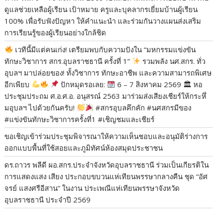
ดูแลช่วยเหลือผู้เรียน เป้าหมาย ครูและบุคลากรเยี่ยมบ้านผู้เรียน
100% เพื่อรับฟังปัญหา ให้คำแนะนำ และร่วมกันวางแผนส่งเสริม
การเรียนรู้ของผู้เรียนอย่างใกล้ชิด
เวทีนี้มีแต่คนเก่ง! เตรียมพบกับความปังใน “มหกรรมแข่งขัน
ทักษะวิชาการ สกร.อุบลราชธานี ครั้งที่ 1”
​รวมพลัง นศ.สกร. ทั่ว
อุบลฯ มาปล่อยของ! ทั้งวิชาการ ทักษะอาชีพ และความสามารถพิเศษ
อีกเพียบ
​
ปักหมุดรอเลย:
6 – 7 สิงหาคม 2569 🏛 หอ
ประชุมประถม ศ.อ.ศ.อ. อนุสรณ์ 2563 ​มาร่วมส่งเสียงเชียร์ให้กระหึ่
มอุบลฯ ไปด้วยกันครับ!
​#สกรอุบลคึกคัก #นศสกรมีของ
#แข่งขันทักษะวิชาการครั้งที่1 #เชิญชมและเชียร์
ขอเชิญเข้าร่วมประชุมพิจารณาให้ความเห็นชอบและอนุมัติร่างการ
ออกแบบพื้นที่ใช้สอยและภูมิทัศน์ห้องสมุดประชาชน
ดร.ถาวร พลีดี ผอ.สกร.ประจำจังหวัดอุบลราชธานี ร่วมเป็นเกียรติใน
การแสดงแสง เสียง ประกอบขบวนแห่เทียนพรรษากลางคืน ชุด “อัศ
จรย์ แสงศรีอีสาน” ในงาน ประเพณีแห่เทียนพรรษาจังหวัด
อุบลราชธานี ประจำปี 2569