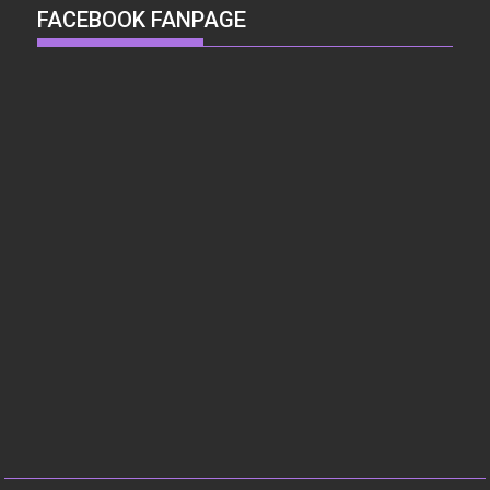
FACEBOOK FANPAGE