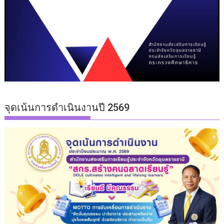
จุดเน้นการดำเนินงานปี 2569