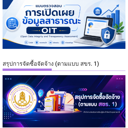
สรุปการจัดซื้อจัดจ้าง (ตามแบบ สขร. 1)