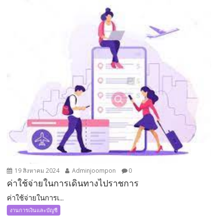
19 สิงหาคม 2024
Adminjoompon
0
ค่าใช้จ่ายในการเดินทางไปราชการ
ค่าใช้จ่ายในการเ...
งานการเงินและบัญชี