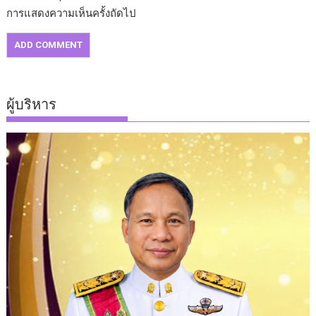
การแสดงความเห็นครั้งถัดไป
ผู้บริหาร