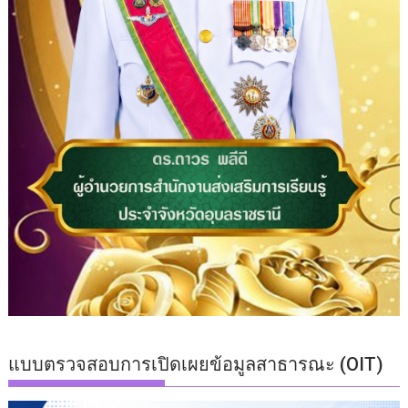
แบบตรวจสอบการเปิดเผยข้อมูลสาธารณะ (OIT)