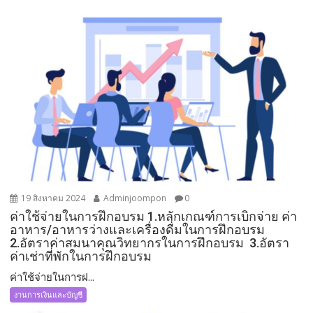
19 สิงหาคม 2024
Adminjoompon
0
ค่าใช้จ่ายในการฝึกอบรม 1.หลักเกณฑ์การเบิกจ่าย ค่า
อาหาร/อาหารว่างและเครื่องดื่มในการฝึกอบรม
2.อัตราค่าสมนาคุณวิทยากรในการฝึกอบรม 3.อัตรา
ค่าเช่าที่พักในการฝึกอบรม
ค่าใช้จ่ายในการฝ...
งานการเงินและบัญชี