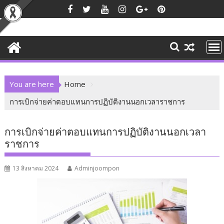
Skip
to
content
You are here
Home
การเบิกจ่ายค่าตอบแทนการปฏิบัติงานนอกเวลาราชการ
การเบิกจ่ายค่าตอบแทนการปฏิบัติงานนอกเวลา
ราชการ
13 สิงหาคม 2024
Adminjoompon