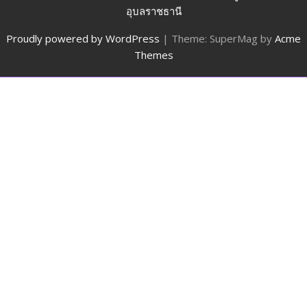
อุบลราชธานี
Proudly powered by WordPress
|
Theme: SuperMag by
Acme
Themes