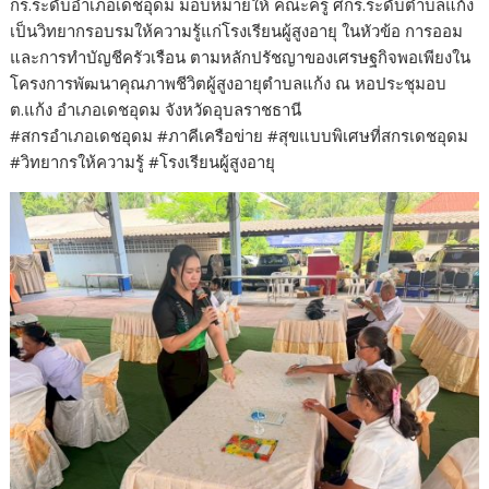
กร.ระดับอำเภอเดชอุดม มอบหมายให้ คณะครู ศกร.ระดับตำบลแก้ง
เป็นวิทยากรอบรมให้ความรู้แก่โรงเรียนผู้สูงอายุ ในหัวข้อ การออม
และการทำบัญชีครัวเรือน ตามหลักปรัชญาของเศรษฐกิจพอเพียงใน
โครงการพัฒนาคุณภาพชีวิตผู้สูงอายุตำบลแก้ง ณ หอประชุมอบ
ต.แก้ง อำเภอเดชอุดม จังหวัดอุบลราชธานี
#สกรอำเภอเดชอุดม #ภาคีเครือข่าย #สุขแบบพิเศษที่สกรเดชอุดม
#วิทยากรให้ความรู้ #โรงเรียนผู้สูงอายุ