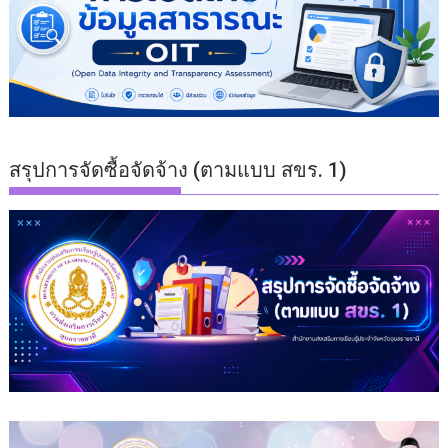
สรุปการจัดซื้อจัดจ้าง (ตามแบบ สขร. 1)