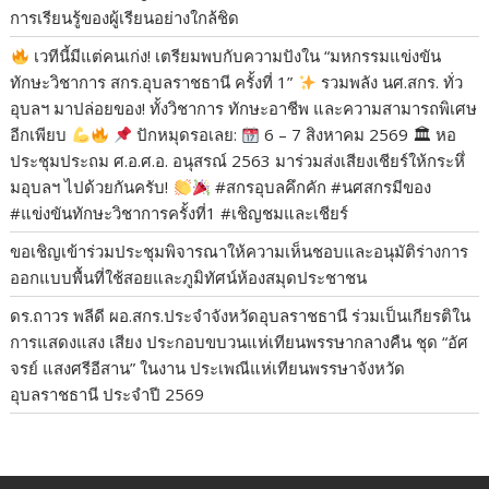
การเรียนรู้ของผู้เรียนอย่างใกล้ชิด
เวทีนี้มีแต่คนเก่ง! เตรียมพบกับความปังใน “มหกรรมแข่งขัน
ทักษะวิชาการ สกร.อุบลราชธานี ครั้งที่ 1”
​รวมพลัง นศ.สกร. ทั่ว
อุบลฯ มาปล่อยของ! ทั้งวิชาการ ทักษะอาชีพ และความสามารถพิเศษ
อีกเพียบ
​
ปักหมุดรอเลย:
6 – 7 สิงหาคม 2569 🏛 หอ
ประชุมประถม ศ.อ.ศ.อ. อนุสรณ์ 2563 ​มาร่วมส่งเสียงเชียร์ให้กระหึ่
มอุบลฯ ไปด้วยกันครับ!
​#สกรอุบลคึกคัก #นศสกรมีของ
#แข่งขันทักษะวิชาการครั้งที่1 #เชิญชมและเชียร์
ขอเชิญเข้าร่วมประชุมพิจารณาให้ความเห็นชอบและอนุมัติร่างการ
ออกแบบพื้นที่ใช้สอยและภูมิทัศน์ห้องสมุดประชาชน
ดร.ถาวร พลีดี ผอ.สกร.ประจำจังหวัดอุบลราชธานี ร่วมเป็นเกียรติใน
การแสดงแสง เสียง ประกอบขบวนแห่เทียนพรรษากลางคืน ชุด “อัศ
จรย์ แสงศรีอีสาน” ในงาน ประเพณีแห่เทียนพรรษาจังหวัด
อุบลราชธานี ประจำปี 2569