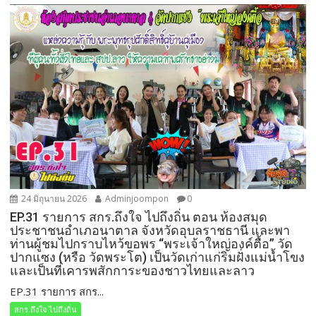
24 มิถุนายน 2026
Adminjoompon
0
EP.31 รายการ สกร.ถึงใจ ไปถึงถิ่น ตอน ห้องสมุด
ประชาชนอำเภอนาตาล จังหวัดอุบลราชธานี และพา
ท่านผู้ชมไปกราบไหว้ขอพร “พระเจ้าใหญ่องค์ตื้อ” วัด
ปากแซง (หรือ วัดพระโต) เป็นวัดเก่าแก่ริมฝั่งแม่น้ำโขง
และเป็นที่เคารพสักการะของชาวไทยและลาว
EP.31 รายการ สกร...
สกร.ถึงใจ ไปถึงถิ่น