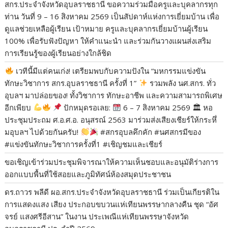
สกร.ประจำจังหวัดอุบลราชธานี ขอความร่วมมือครูและบุคลากรทุก
ท่าน วันที่ 9 – 16 สิงหาคม 2569 เป็นสัปดาห์แห่งการเยี่ยมบ้าน เพื่อ
ดูแลช่วยเหลือผู้เรียน เป้าหมาย ครูและบุคลากรเยี่ยมบ้านผู้เรียน
100% เพื่อรับฟังปัญหา ให้คำแนะนำ และร่วมกันวางแผนส่งเสริม
การเรียนรู้ของผู้เรียนอย่างใกล้ชิด
เวทีนี้มีแต่คนเก่ง! เตรียมพบกับความปังใน “มหกรรมแข่งขัน
ทักษะวิชาการ สกร.อุบลราชธานี ครั้งที่ 1”
​รวมพลัง นศ.สกร. ทั่ว
อุบลฯ มาปล่อยของ! ทั้งวิชาการ ทักษะอาชีพ และความสามารถพิเศษ
อีกเพียบ
​
ปักหมุดรอเลย:
6 – 7 สิงหาคม 2569 🏛 หอ
ประชุมประถม ศ.อ.ศ.อ. อนุสรณ์ 2563 ​มาร่วมส่งเสียงเชียร์ให้กระหึ่
มอุบลฯ ไปด้วยกันครับ!
​#สกรอุบลคึกคัก #นศสกรมีของ
#แข่งขันทักษะวิชาการครั้งที่1 #เชิญชมและเชียร์
ขอเชิญเข้าร่วมประชุมพิจารณาให้ความเห็นชอบและอนุมัติร่างการ
ออกแบบพื้นที่ใช้สอยและภูมิทัศน์ห้องสมุดประชาชน
ดร.ถาวร พลีดี ผอ.สกร.ประจำจังหวัดอุบลราชธานี ร่วมเป็นเกียรติใน
การแสดงแสง เสียง ประกอบขบวนแห่เทียนพรรษากลางคืน ชุด “อัศ
จรย์ แสงศรีอีสาน” ในงาน ประเพณีแห่เทียนพรรษาจังหวัด