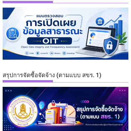
สรุปการจัดซื้อจัดจ้าง (ตามแบบ สขร. 1)