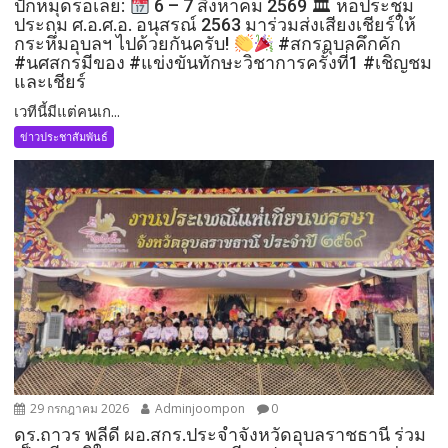
ปักหมุดรอเลย:
6 – 7 สิงหาคม 2569 🏛 หอประชุม
ประถม ศ.อ.ศ.อ. อนุสรณ์ 2563 ​มาร่วมส่งเสียงเชียร์ให้
กระหึ่มอุบลฯ ไปด้วยกันครับ!
​#สกรอุบลคึกคัก
#นศสกรมีของ #แข่งขันทักษะวิชาการครั้งที่1 #เชิญชม
และเชียร์
เวทีนี้มีแต่คนเก...
ข่าวประชาสัมพันธ์
29 กรกฎาคม 2026
Adminjoompon
0
ดร.ถาวร พลีดี ผอ.สกร.ประจำจังหวัดอุบลราชธานี ร่วม