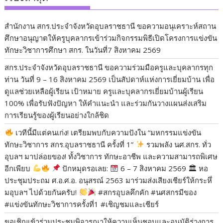
สำนักงาน สกร.ประจำจังหวัดอุบลราชธานี ขอความอนุเคราะห์สถาน
ศึกษาอนุญาตให้ครูบุคลากรเข้าร่วมกิจกรรมพิธีเปิดโครงการแข่งขัน
ทักษะวิชาการศึกษา สกร. ในวันที่7 สิงหาคม 2569
สกร.ประจำจังหวัดอุบลราชธานี ขอความร่วมมือครูและบุคลากรทุก
ท่าน วันที่ 9 – 16 สิงหาคม 2569 เป็นสัปดาห์แห่งการเยี่ยมบ้าน เพื่อ
ดูแลช่วยเหลือผู้เรียน เป้าหมาย ครูและบุคลากรเยี่ยมบ้านผู้เรียน
100% เพื่อรับฟังปัญหา ให้คำแนะนำ และร่วมกันวางแผนส่งเสริม
การเรียนรู้ของผู้เรียนอย่างใกล้ชิด
เวทีนี้มีแต่คนเก่ง! เตรียมพบกับความปังใน “มหกรรมแข่งขัน
ทักษะวิชาการ สกร.อุบลราชธานี ครั้งที่ 1”
​รวมพลัง นศ.สกร. ทั่ว
อุบลฯ มาปล่อยของ! ทั้งวิชาการ ทักษะอาชีพ และความสามารถพิเศษ
อีกเพียบ
​
ปักหมุดรอเลย:
6 – 7 สิงหาคม 2569 🏛 หอ
ประชุมประถม ศ.อ.ศ.อ. อนุสรณ์ 2563 ​มาร่วมส่งเสียงเชียร์ให้กระหึ่
มอุบลฯ ไปด้วยกันครับ!
​#สกรอุบลคึกคัก #นศสกรมีของ
#แข่งขันทักษะวิชาการครั้งที่1 #เชิญชมและเชียร์
ขอเชิญเข้าร่วมประชุมพิจารณาให้ความเห็นชอบและอนุมัติร่างการ