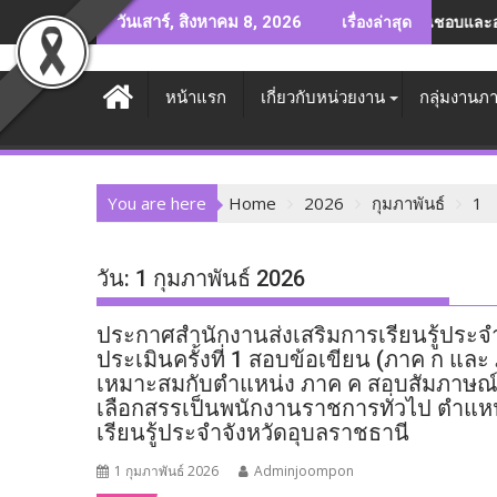
Skip
ป้าหมาย ครูและบุคลากรเยี่ยมบ้านผู้เรียน 100% เพื่อรับฟังปัญหา ให้คำแนะน
ชธานี ครั้งที่ 1"
ะชุมพิจารณาให้ความเห็นชอบและอนุมัติร่างการออกแบบพื้นที่ใช้สอยและภู
​รวมพลัง นศ.สกร. ทั่วอุบลฯ มาปล่อยของ! ทั้งวิชากา
ดร.ถาวร พลีดี ผอ.สกร.ป
วันเสาร์, สิงหาคม 8, 2026
เรื่องล่าสุด
to
content
หน้าแรก
เกี่ยวกับหน่วยงาน
กลุ่มงานภ
You are here
Home
2026
กุมภาพันธ์
1
วัน:
1 กุมภาพันธ์ 2026
ประกาศสำนักงานส่งเสริมการเรียนรู้ประจำจั
ประเมินครั้งที่ 1 สอบข้อเขียน (ภาค ก และ 
เหมาะสมกับตำแหน่ง ภาค ค สอบสัมภาษณ์
เลือกสรรเป็นพนักงานราชการทั่วไป ตำแหน่ง
เรียนรู้ประจำจังหวัดอุบลราชธานี
1 กุมภาพันธ์ 2026
Adminjoompon