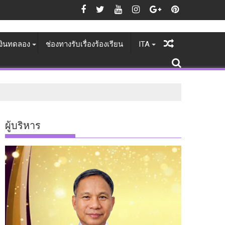
วนแห่เทียนพรรษากลางคืน ชุด "อัศจรย์ แสงศรีอีสาน" ในงาน ประเพณีแห่
บลราชธานี ขอความอนุเคราะห์สถานศึกษาอนุญาตให้ครูบุคลากรเข้าร่วมกิจก
 7 สิงหาคม 2569 🏛 หอประชุมประถม ศ.อ.ศ.อ. อนุสรณ์ 2563 ​มาร่วมส่งเสียง
สกร.ประจำจังหวัดอุบลราชธานี ขอความร
งินทดลอง
ช่องทางรับเรื่องร้องเรียน
ITA
ผู้บริหาร