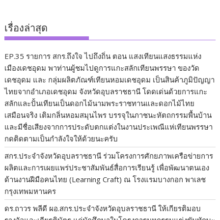
เรื่องล่าสุด
EP.35 รายการ สกร.ถึงใจ ไปถึงถิ่น ตอน แสงเทียนแสงธรรมแห่ง
เมืองเดชอุดม พาท่านผู้ชมไปดูการแกะสลักเทียนพรรษา ของวัด
เดชอุดม และ กลุ่มผลิตภัณฑ์เทียนหอมเดชอุดม เป็นสินค้าภูมิปัญญา
ไทยจากอำเภอเดชอุดม จังหวัดอุบลราชธานี โดดเด่นด้วยการแกะ
สลักและปั้นเทียนเป็นดอกไม้นามพระราชทานและดอกไม้ไทย
เสมือนจริง เติมกลิ่นหอมสมุนไพร บรรจุในภาชนะหัตถกรรมพื้นบ้าน
และมีชื่อเสียงจากการประดับตกแต่งในงานประเพณีแห่เทียนพรรษา
กดติดตามเป็นกำลังใจให้ด้วยนะครับ
สกร.ประจำจังหวัดอุบลราชธานี ร่วมโครงการศักยภาพเครือข่ายการ
ผลิตและการเผยแพร่ประชาสัมพันธ์สื่อการเรียนรู้ เพื่อพัฒนาตนเอง
ด้านงานฝีมือคนไทย (Learning Craft) ณ โรงแรมบางกอก พาเลช
กรุงเทพมหานคร
ดร.ถาวร พลีดี ผอ.สกร.ประจำจังหวัดอุบลราชธานี ให้เกียรติมอบ
รางวัลและเกียรติบัตร แก่นักศึกษาในโครงการมหกรรมแข่งขันทักษะ