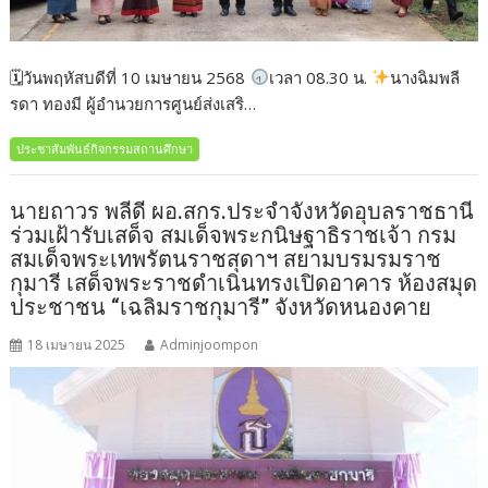
🗓วันพฤหัสบดีที่ 10 เมษายน 2568
เวลา 08.30 น.
นางฉิมพลี
รดา ทองมี ผู้อำนวยการศูนย์ส่งเสริ…
ประชาสัมพันธ์กิจกรรมสถานศึกษา
นายถาวร พลีดี ผอ.สกร.ประจำจังหวัดอุบลราชธานี
ร่วมเฝ้ารับเสด็จ สมเด็จพระกนิษฐาธิราชเจ้า กรม
สมเด็จพระเทพรัตนราชสุดาฯ สยามบรมรมราช
กุมารี เสด็จพระราชดำเนินทรงเปิดอาคาร ห้องสมุด
ประชาชน “เฉลิมราชกุมารี” จังหวัดหนองคาย
18 เมษายน 2025
Adminjoompon